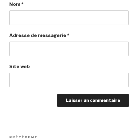
Nom
*
Adresse de messagerie
*
Site web
Navigation
PRÉCÉDENT