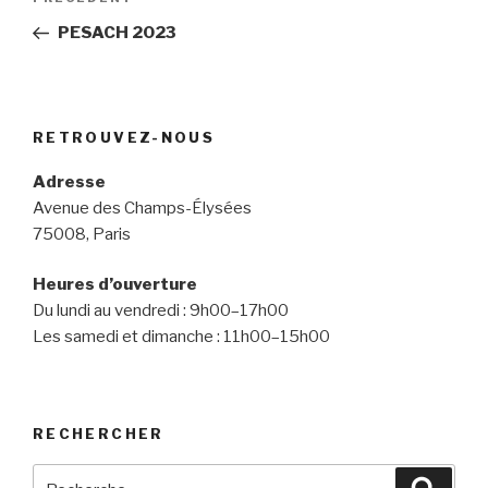
Article
de
précédent
PESACH 2023
l’article
RETROUVEZ-NOUS
Adresse
Avenue des Champs-Élysées
75008, Paris
Heures d’ouverture
Du lundi au vendredi : 9h00–17h00
Les samedi et dimanche : 11h00–15h00
RECHERCHER
Recherche
Reche