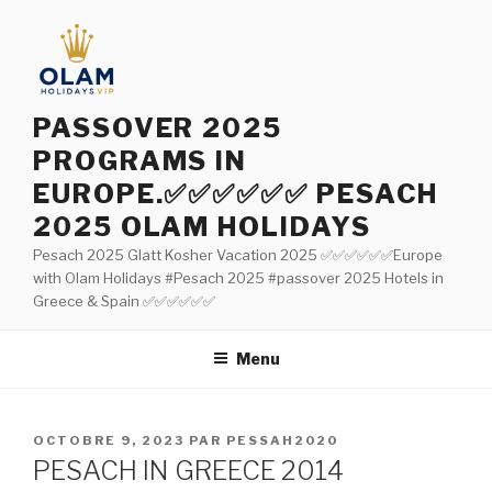
Aller
au
contenu
principal
PASSOVER 2025
PROGRAMS IN
EUROPE.✅✅✅✅✅✅ PESACH
2025 OLAM HOLIDAYS
Pesach 2025 Glatt Kosher Vacation 2025 ✅✅✅✅✅✅Europe
with Olam Holidays #Pesach 2025 #passover 2025 Hotels in
Greece & Spain ✅✅✅✅✅✅
Menu
PUBLIÉ
OCTOBRE 9, 2023
PAR
PESSAH2020
LE
PESACH IN GREECE 2014