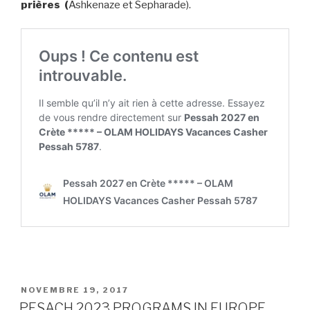
prières (
Ashkenaze et Sepharade).
PUBLIÉ
NOVEMBRE 19, 2017
LE
PESACH 2023 PROGRAMS IN EUROPE