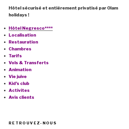
Hôtel sécurisé et entièrement privatisé par Olam
holidays !
Hôtel Negresco****
Localisation
Restauration
Chambres
Tarifs
Vols & Transferts
Animation
Vie juive
Kid’s club
Activites
Avis clients
RETROUVEZ-NOUS